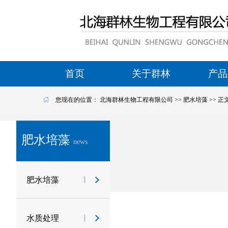
首页
关于群林
产品
您现在的位置：
北海群林生物工程有限公司
>>
肥水培藻
>> 正
肥水培藻
news
肥水培藻
水质处理