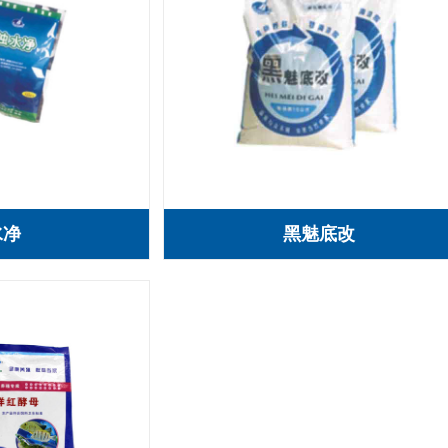
水净
黑魅底改