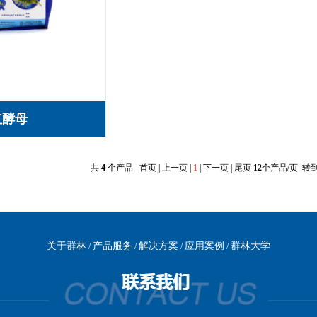
红酵母
共
4
个产品 首页 | 上一页 |
1
| 下一页 | 尾页
12
个产品/页 转
关于群林
产品服务
解决方案
应用案例
群林大学
/
/
/
/